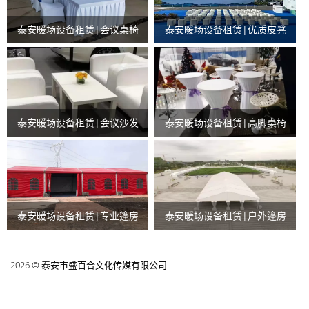
泰安暖场设备租赁|会议桌椅
泰安暖场设备租赁|优质皮凳
泰安暖场设备租赁|会议沙发
泰安暖场设备租赁|高脚桌椅
泰安暖场设备租赁|专业篷房
泰安暖场设备租赁|户外篷房
2026 © 泰安市盛百合文化传媒有限公司